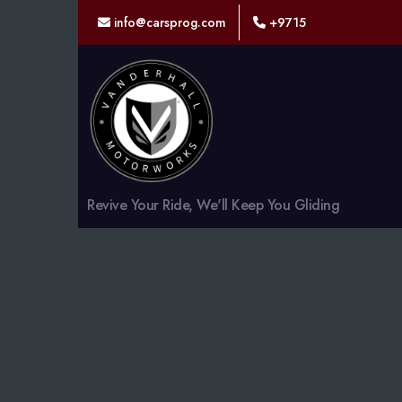
info@carsprog.com
+9715
CARSPROG
Revive Your Ride, We'll Keep You Gliding