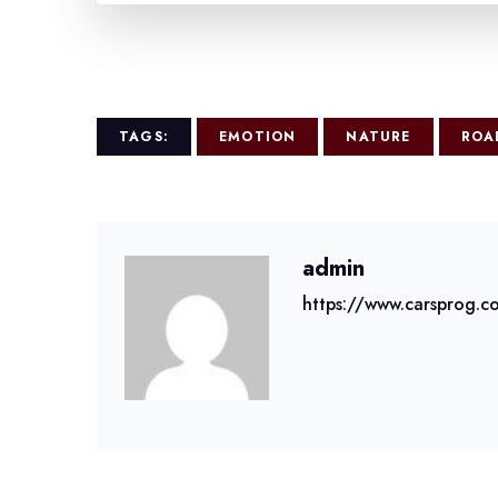
TAGS:
EMOTION
NATURE
ROA
admin
https://www.carsprog.c