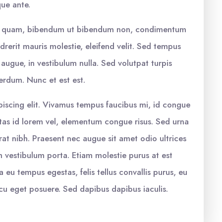
que ante.
it quam, bibendum ut bibendum non, condimentum
rerit mauris molestie, eleifend velit. Sed tempus
augue, in vestibulum nulla. Sed volutpat turpis
terdum. Nunc et est est.
piscing elit. Vivamus tempus faucibus mi, id congue
estas id lorem vel, elementum congue risus. Sed urna
rat nibh. Praesent nec augue sit amet odio ultrices
am vestibulum porta. Etiam molestie purus at est
 eu tempus egestas, felis tellus convallis purus, eu
 arcu eget posuere. Sed dapibus dapibus iaculis.